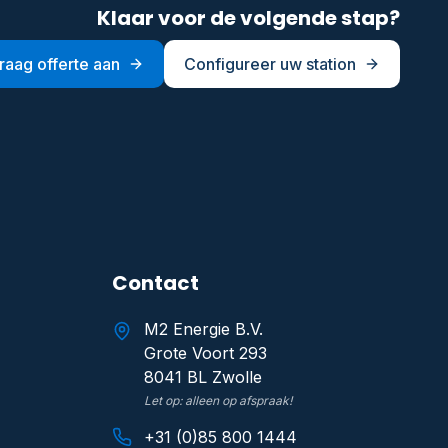
Klaar voor de volgende stap?
raag offerte aan
Configureer uw station
Contact
M2 Energie B.V.
Grote Voort 293
8041 BL Zwolle
Let op: alleen op afspraak!
+31 (0)85 800 1444