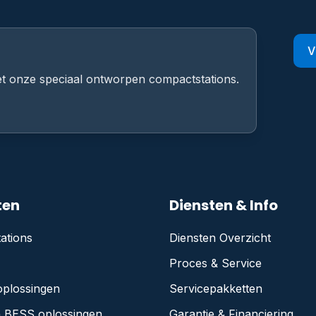
V
t onze speciaal ontworpen compactstations.
ten
Diensten & Info
ations
Diensten Overzicht
Proces & Service
oplossingen
Servicepakketten
n BESS oplossingen
Garantie & Financiering