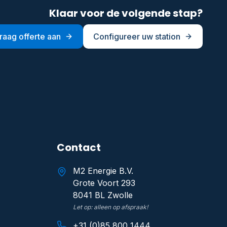
Klaar voor de volgende stap?
raag offerte aan
Configureer uw station
Contact
M2 Energie B.V.
Grote Voort 293
8041 BL Zwolle
Let op: alleen op afspraak!
+31 (0)85 800 1444