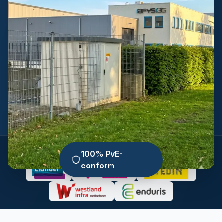
Ervaring met alle grote netbeheerders:
100% PvE-
conform